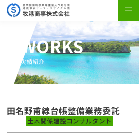
WORKS
実績紹介
田名野甫線台帳整備業務委託
土木関係建設コンサルタント