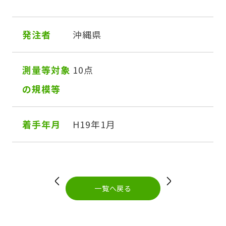
発注者
沖縄県
測量等対象
10点
の規模等
着手年月
H19年1月
投
稿
ナ
ビ
一覧へ戻る
ゲ
ー
シ
ョ
ン