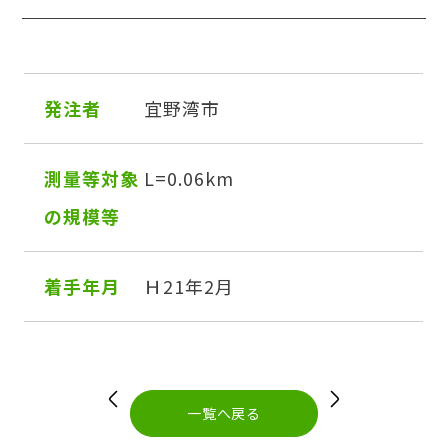
発注者
宜野湾市
測量等対象
L=0.06km
の規模等
着手年月
Ｈ21年2月
投
稿
ナ
ビ
一覧へ戻る
ゲ
ー