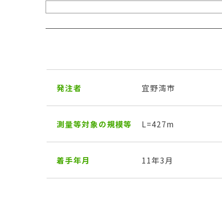
発注者
宜野湾市
測量等対象の規模等
L=427m
着手年月
11年3月
投
稿