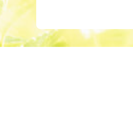
〒901-0305
TEL：098-994
FAX：098-882